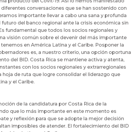
mia producto del Covit-19. Así lo hemos manifestado
 diferentes conversaciones que se han sostenido con
deramos importante llevar a cabo una sana y profunda
l futuro del banco regional ante la crisis económica sin
 Es fundamental que todos los socios regionales y
a visión común sobre el devenir del más importante
 tenemos en América Latina y el Caribe. Posponer la
bernadores es, a nuestro criterio, una opción oportuna
ento del BID. Costa Rica se mantiene activa y atenta,
stantes con los socios regionales y extrarregionales
a hoja de ruta que logre consolidar el liderazgo que
na y el Caribe.
ción de la candidatura por Costa Rica de la
iendo que lo más importante en este momento es
ate y reflexión para que se adopte la mejor decisión
ltan imposibles de atender. El fortalecimiento del BID