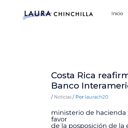
Ir
al
Inicio
contenido
Costa Rica reafir
Banco Interameri
/
Noticias
/ Por
laurach20
ministerio de hacienda y
favor
de la posposición de la 